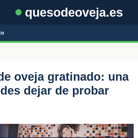
quesodeoveja.es
to
e oveja gratinado: una
edes dejar de probar