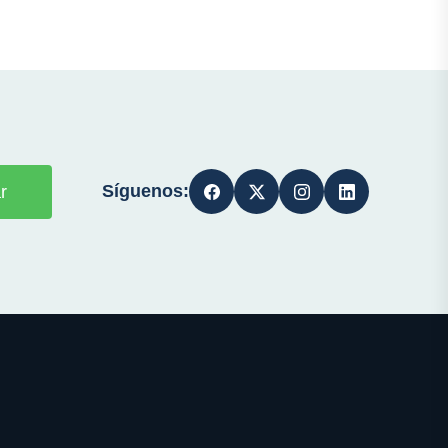
Síguenos:
r