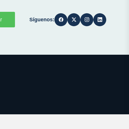
Síguenos:
r