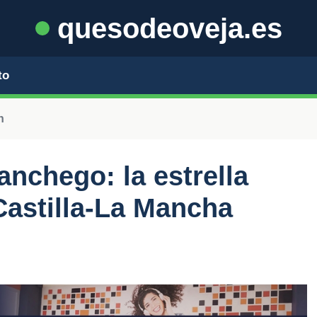
quesodeoveja.es
to
n
nchego: la estrella
astilla-La Mancha