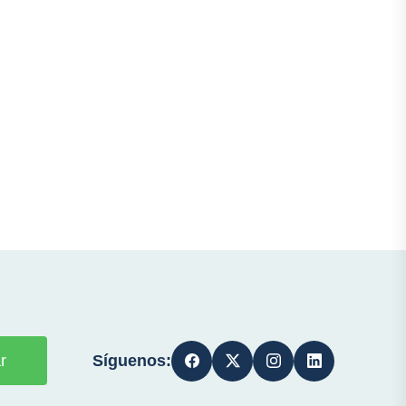
Síguenos:
r