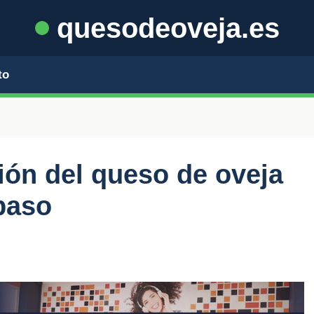
quesodeoveja.es
to
ción del queso de oveja
paso